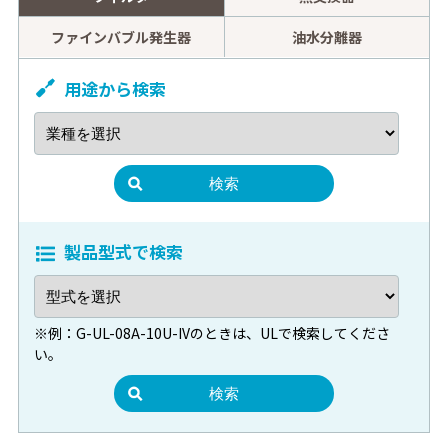
中東情勢悪化に伴う弊社製品への影響について
ファインバブル発生器
油水分離器
2026.03.03
製品情報
用途から検索
オイルクーラ「FCU型-200番台」銘板位置変更のご案内
2026.03.03
製品情報
貼り銘板変更のご案内
製品型式で検索
2026.03.03
製品情報
ラインフィルタ「LND型」センターロッド材質変更のご案内
※例：G-UL-08A-10U-IVのときは、ULで検索してくださ
2026.03.03
製品情報
い。
インジケータ止めねじ変更のご案内
2026.02.13
その他