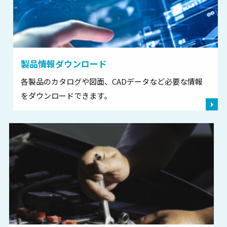
せ
2022.09.01
製品情報
【新製品】サイクロンフィルタ「タイクロン」のご案内
製品情報
ダウンロード
2022.03.22
製品情報
各製品のカタログや図面、CADデータなど必要な情報
【新製品】自動洗浄用オートドライブフィルタ「ADF」のご
をダウンロードできます。
案内
2022.03.01
製品情報
【新製品】油水分離器 DWS-0701 発売のご案内
2021.11.01
その他
大生工業チャンネルのご案内