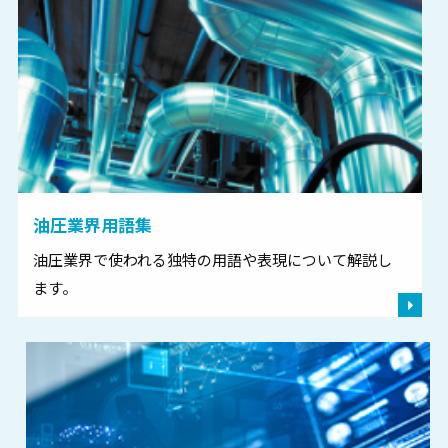
2023.12.14
製品情報
【新商品（型式追加）】サイクロンフィルタ「タイクロン」
低流量対応型のご案内
2023.12.04
その他
年末年始休業のお知らせ
油圧業界用語集
2023.11.01
その他
油圧業界で使われる独特の用語や表現について解説し
ホームページリニューアルのご案内
ます。
2023.10.31
イベント
2023洗浄総合展参加のご案内
2023.10.27
その他
2023年11月24日(金)有給休暇取得奨励日(臨時休業)のお知ら