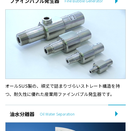
ファインバブル発生器
Fine Bubble Generator
2024.12.17
その他
旧 大生流体（中山）の営業終了と大生流体技術（寧波）との
関係性について
2024.12.03
その他
年末年始休業のお知らせ
2024.10.09
イベント
JIMTOF2024 出展のご案内
オールSUS製の、頑丈で詰まりづらいストレート構造を持
2024.08.08
イベント
つ、耐久性に優れた産業用ファインバブル発生器です。
IFPEX2024 油圧・空気圧・水圧国際見本市 出展のご案内
油水分離器
Oil Water Separation
2024.07.22
製品情報
HYDROTURN 油水分離フィルタユニット／エレメント 型式
体系変更のご案内