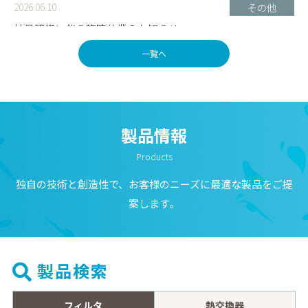
2026.06.10
その他
社員研修に伴う臨時休業のお知らせ
一覧へ
2026.05.18
製品情報
DINコネクタ内端子台に関する変更のご案内
2026.04.30
その他
製品情報
総合カタログ改訂版発行のお知らせ
Products
独自の技術と創造性で、お客様のニーズに最適な製品をご提
2026.04.22
その他
案します。
中東情勢悪化に伴う弊社製品への影響について【第二報】
2026.04.10
その他
ゴールデンウィーク休業のお知らせ
製品検索
2026.03.26
その他
フィルタ
熱交換器