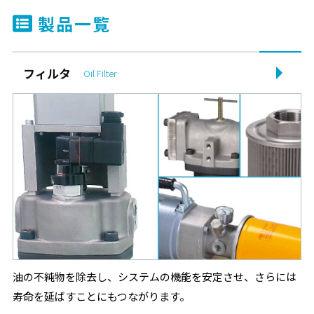
社員研修に伴う臨時休業のお知らせ
製品一覧
2026.01.07
イベント
Inter Aqua 2026（水ビジネス専門展）出展のご案内
フィルタ
Oil Filter
2025.12.03
その他
年末年始休業のお知らせ
2025.10.10
イベント
2025洗浄総合展 出展のご案内
2025.07.14
その他
夏季休業のお知らせ
油の不純物を除去し、システムの機能を安定させ、さらには
2025.07.01
製品情報
寿命を延ばすことにもつながります。
（新製品）エレメント清掃ブラシ発売のご案内