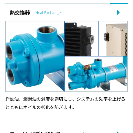
熱交換器
2025.06.02
Heat Exchanger
製品情報
タイクロン「MCS-08, 12」サイズ追加のご案内
2025.04.15
その他
ゴールデンウィーク休業のお知らせ
2025.02.28
製品情報
オイルクーラ「FCW」型生産中止のご案内
2025.02.12
その他
2025年臨時休業日のお知らせ
作動油、潤滑油の温度を適切にし、システムの効率を上げる
とともにオイルの劣化を防ぎます。
2024.12.17
製品情報
リターンフィルタ「TRF-20, 24」本体変更のご案内