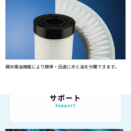
2024.07.18
その他
夏季休業のお知らせ
2024.04.18
その他
社員研修に伴う臨時休業のお知らせ
2024.04.02
その他
親水撥油機能により簡単・迅速に水と油を分離できます。
ゴールデンウィーク休業のお知らせ
2024.03.01
製品情報
サポート
ラインフィルタ「UL-06A, 08A」モデルチェンジのご案内
Support
2024.02.02
その他
総合カタログ改訂のお知らせ