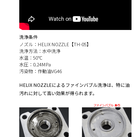
洗浄条件
ノズル：
HELIX NOZZLE【TH-05】
洗浄方法：
水中洗浄
水温：
50℃
水圧：
0.24MPa
汚染物：
作動油VG46
HELIX NOZZLEによるファインバブル洗浄は、特に油
汚れに対して高い効果が得られます。