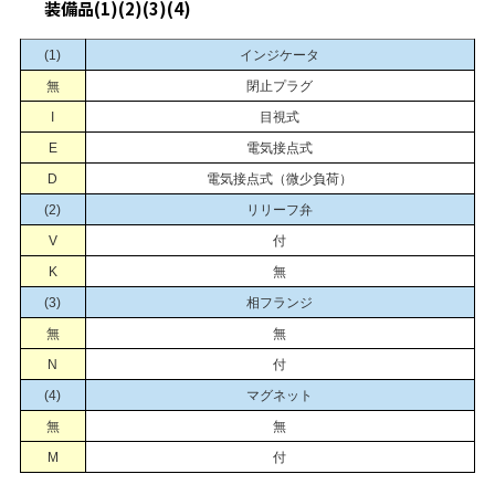
装備品(1)(2)(3)(4)
(1)
インジケータ
無
閉止プラグ
I
目視式
E
電気接点式
D
電気接点式（微少負荷）
(2)
リリーフ弁
V
付
K
無
(3)
相フランジ
無
無
N
付
(4)
マグネット
無
無
M
付