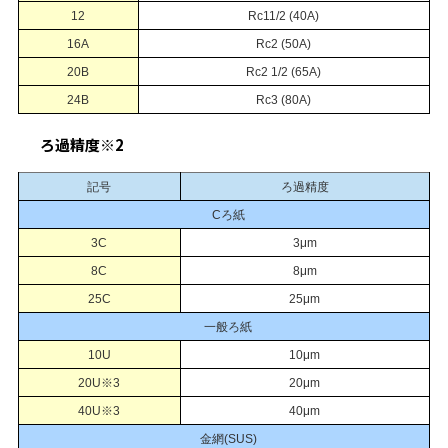
12
Rc11/2 (40A)
16A
Rc2 (50A)
20B
Rc2 1/2 (65A)
24B
Rc3 (80A)
ろ過精度※2
記号
ろ過精度
Cろ紙
3C
3μm
8C
8μm
25C
25μm
一般ろ紙
10U
10μm
20U※3
20μm
40U※3
40μm
金網(SUS)