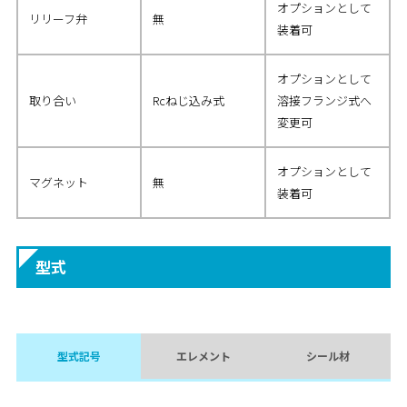
オプションとして
リリーフ弁
無
装着可
オプションとして
取り合い
Rcねじ込み式
溶接フランジ式へ
変更可
オプションとして
マグネット
無
装着可
型式
型式記号
エレメント
シール材