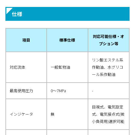
仕様
対応可能仕様・オ
項目
標準仕様
プション等
リン酸エステル系
対応流体
一般鉱物油
作動油、水グリコ
ール系作動油
最高使用圧力
0～7MPa
-
目視式、電気設定
インジケータ
無
式、電気接点式(微
小負荷用)選択可能