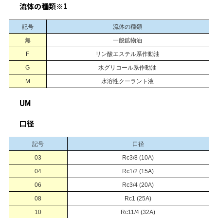
流体の種類※1
記号
流体の種類
無
一般鉱物油
F
リン酸エステル系作動油
G
水グリコール系作動油
M
水溶性クーラント液
UM
口径
記号
口径
03
Rc3/8 (10A)
04
Rc1/2 (15A)
06
Rc3/4 (20A)
08
Rc1 (25A)
10
Rc11/4 (32A)