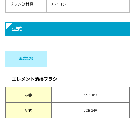
ブラシ部材質
ナイロン
型式
型式記号
エレメント清掃ブラシ
品番
DNS010473
型式
JCB-240